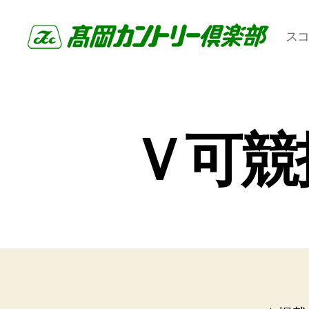
ス
高
岡
カ
ン
ト
Ｖ可競
リ
ー
倶
楽
部