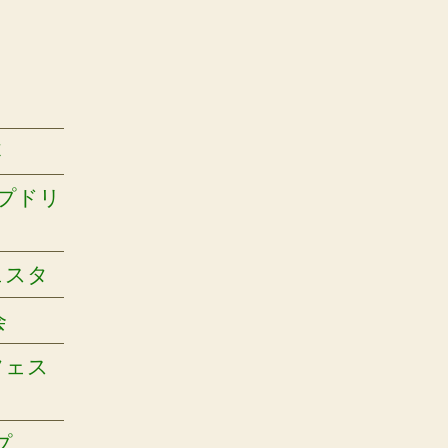
杯
ップドリ
ェスタ
会
フェス
プ